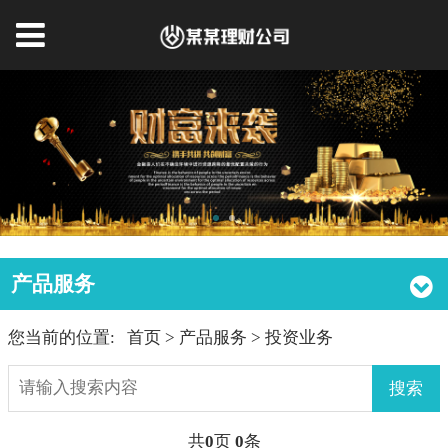
产品服务
您当前的位置:
首页
>
产品服务
>
投资业务
搜索
共
0
页
0
条