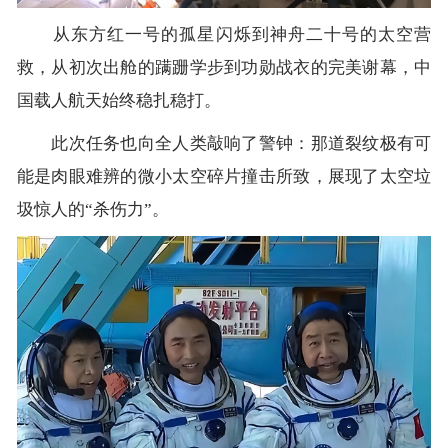
从东方红一号的孤星闪烁到神舟二十号的太空营
救，从初次出舱的蹒跚学步到功勋战衣的完美谢幕，中
国载人航天始终稳扎稳打。
此次任务也向全人类敲响了警钟：那道裂纹极有可
能是肉眼难辨的微小太空碎片撞击所致，展现了太空垃
圾惊人的“杀伤力”。