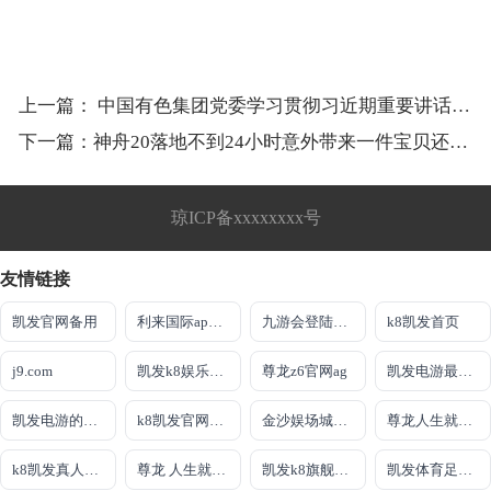
上一篇：
中国有色集团党委学习贯彻习近期重要讲话精神 完整准确全面贯彻新发展理念 坚定不移践行“两个主力军”职责使命
下一篇：
神舟20落地不到24小时意外带来一件宝贝还有一个坏消息
琼ICP备xxxxxxxx号
友情链接
凯发官网备用
利来国际app网站
九游会登陆入口
k8凯发首页
j9.com
凯发k8娱乐最新登录首页
尊龙z6官网ag
凯发电游最新登录首页
凯发电游的官网
k8凯发官网登录入口
金沙娱场城官网网页版
尊龙人生就是到就送38
k8凯发真人娱乐手机首页
尊龙 人生就是博!登录指定AG发财网
凯发k8旗舰厅真人版
凯发体育足球官方