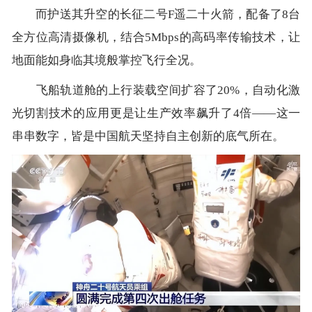
而护送其升空的长征二号F遥二十火箭，配备了8台
全方位高清摄像机，结合5Mbps的高码率传输技术，让
地面能如身临其境般掌控飞行全况。
飞船轨道舱的上行装载空间扩容了20%，自动化激
光切割技术的应用更是让生产效率飙升了4倍——这一
串串数字，皆是中国航天坚持自主创新的底气所在。