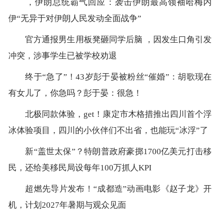
，伊朗总统霸气回应：袭击伊朗最高领袖哈梅内
伊“无异于对伊朗人民发动全面战争”
官方通报男生用板凳砸同学后脑 ，因发生口角引发
冲突，涉事学生已被学校劝退
终于“急了”！43岁彭于晏被粉丝“催婚”：胡歌现在
有女儿了，你急吗？彭于晏：很急！
北极同款体验，get！康定市木格措推出四川首个浮
冰体验项目，四川的小伙伴们不出省，也能玩“冰浮”了
新“盖世太保”？特朗普政府豪掷1700亿美元打击移
民，还给美移民局设每年100万抓人KPI
超燃先导片发布！“成都造”动画电影《赵子龙》开
机，计划2027年暑期与观众见面