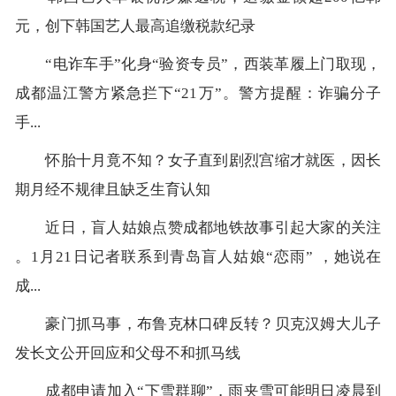
元，创下韩国艺人最高追缴税款纪录
“电诈车手”化身“验资专员”，西装革履上门取现，
成都温江警方紧急拦下“21万”。警方提醒：诈骗分子
手...
怀胎十月竟不知？女子直到剧烈宫缩才就医，因长
期月经不规律且缺乏生育认知
近日，盲人姑娘点赞成都地铁故事引起大家的关注
。1月21日记者联系到青岛盲人姑娘“恋雨” ，她说在
成...
豪门抓马事，布鲁克林口碑反转？贝克汉姆大儿子
发长文公开回应和父母不和抓马线
成都申请加入“下雪群聊”，雨夹雪可能明日凌晨到