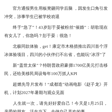
官方通报男生用板凳砸同学后脑 ，因发生口角引发
冲突，涉事学生已被学校劝退
终于“急了”！43岁彭于晏被粉丝“催婚”：胡歌现在
有女儿了，你急吗？彭于晏：很急！
北极同款体验，get！康定市木格措推出四川首个浮
冰体验项目，四川的小伙伴们不出省，也能玩“冰浮”了
新“盖世太保”？特朗普政府豪掷1700亿美元打击移
民，还给美移民局设每年100万抓人KPI
超燃先导片发布！“成都造”动画电影《赵子龙》开
机，计划2027年暑期与观众见面
人生就一次，请先好好爱自己！今天是1月25日，
亲爱的朋友，活在当下，去做自己喜欢的事