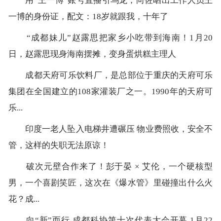
用“王一博”账号直播引乌龙，向佐晒出工作人员王
一博的身份证，配文：18岁就跟我，十年了
“成都妹儿”赵露思把家乡小吃带到海南！1月20
日，赵露思现身海南摆摊，变身蛋烘糕主理人
成都天府可乐饮料厂，是总部位于重庆的天府可乐
集团在全国建立的108家灌装厂之一。1990年的天府可
乐...
印度一老人坠入电梯井遭碾压 物业费照收，安全不
管，这样的失职无法原谅！
破次元壁合作来了！彭于晏 × 艾伦，一个硬核型
男，一个喜剧笑匠，这次在《爆水管》里碰撞出什么火
花？成...
向“新”而行 成都科协第十次代表大会开幕 1月22