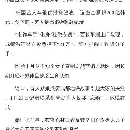
小白成长为 300 亩果园的管理者，还把视频账号从 0 ...
韩国艺人车银优涉嫌逃税，追缴金额超200亿韩
元，创下韩国艺人最高追缴税款纪录
“电诈车手”化身“验资专员”，西装革履上门取现，
成都温江警方紧急拦下“21万”。警方提醒：诈骗分子
手...
怀胎十月竟不知？女子直到剧烈宫缩才就医，因长
期月经不规律且缺乏生育认知
近日，盲人姑娘点赞成都地铁故事引起大家的关注
。1月21日记者联系到青岛盲人姑娘“恋雨” ，她说在
成...
豪门抓马事，布鲁克林口碑反转？贝克汉姆大儿子
发长文公开回应和父母不和抓马线