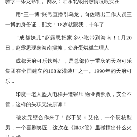
教学一条龙帮忙。网友：咱东北银的热情嘎嘎实在
用“王一博”账号直播引乌龙，向佐晒出工作人员王
一博的身份证，配文：18岁就跟我，十年了
“成都妹儿”赵露思把家乡小吃带到海南！1月20
日，赵露思现身海南摆摊，变身蛋烘糕主理人
成都天府可乐饮料厂，是总部位于重庆的天府可乐
集团在全国建立的108家灌装厂之一。1990年的天府可
乐...
印度一老人坠入电梯井遭碾压 物业费照收，安全不
管，这样的失职无法原谅！
破次元壁合作来了！彭于晏 × 艾伦，一个硬核型
男，一个喜剧笑匠，这次在《爆水管》里碰撞出什么火