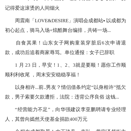
记得爱这滚烫的人间烟火
周震南「LOVE&DESIRE」演唱会成都站▪️ 以成都为
初心起点，骑马入场+炫酷舞台编排，共铸一场...
自食其果！山东女子网购童装穿脏后6次申请退
款，成功后追着商家辱骂。单位通报：女子已辞职
1 月 23 日，早安！1、2、3就是要顺！愿你工作顺
顺利利收尾 ，周末安安稳稳享福！
以身相许...前..男友？情侣借条约定“以身相许”抵欠
款，男子索要欠款遭拒，法院：违背公序良俗 这钱...
“经营能力不足”，向华强建议李亚鹏聘请专业经理
人，其曾向嫣然天使基金捐款400万元