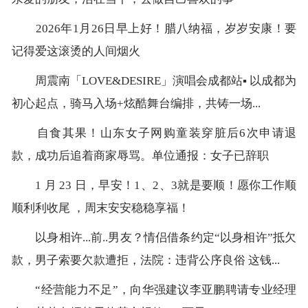
2026年1月26日早上好！腊八纳福，岁岁安康！要
记得爱这滚烫的人间烟火
周震南「LOVE&DESIRE」演唱会成都站▪️ 以成都为
初心起点，骑马入场+炫酷舞台编排，共铸一场...
自食其果！山东女子网购童装穿脏后6次申请退
款，成功后追着商家辱骂。单位通报：女子已辞职
1 月 23 日，早安！1、2、3就是要顺！愿你工作顺
顺利利收尾 ，周末安安稳稳享福！
以身相许...前..男友？情侣借条约定“以身相许”抵欠
款，男子索要欠款遭拒，法院：违背公序良俗 这钱...
“经营能力不足”，向华强建议李亚鹏聘请专业经理