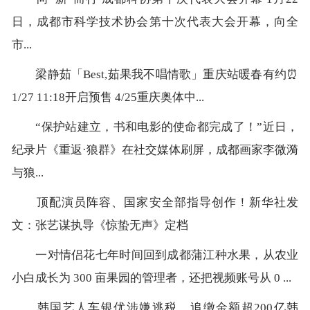
日，成都市科学技术协会第十次代表大会开幕，向全
市...
梁静茹「Best,茹果我不唱情歌」重庆站暖春有约⏰
1/27 11:18开启预售 4/25重庆奥体中...
“保护站建立，书和电影的使命都完成了！”近日，
纪录片《重返·狼群》在社交媒体刷屏，成都画家李微漪
与狼...
顶配演员阵容、国家安全部指导创作！新华社发
文：张艺谋执导《惊蛰无声》定档
一对情侣花七年时间回到成都蒲江种水果，从农业
小白成长为 300 亩果园的管理者，还把视频账号从 0 ...
韩国艺人车银优涉嫌逃税，追缴金额超200亿韩