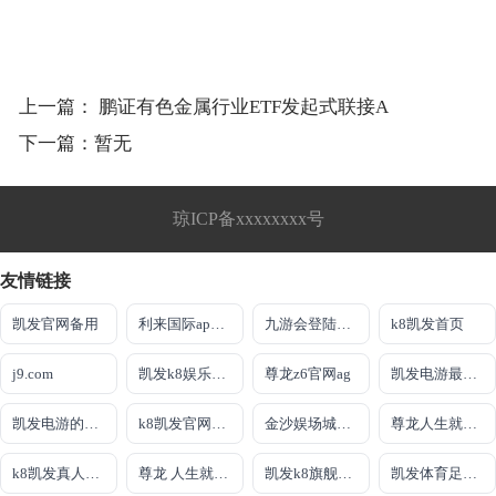
上一篇：
鹏证有色金属行业ETF发起式联接A
下一篇：暂无
琼ICP备xxxxxxxx号
友情链接
凯发官网备用
利来国际app网站
九游会登陆入口
k8凯发首页
j9.com
凯发k8娱乐最新登录首页
尊龙z6官网ag
凯发电游最新登录首页
凯发电游的官网
k8凯发官网登录入口
金沙娱场城官网网页版
尊龙人生就是到就送38
k8凯发真人娱乐手机首页
尊龙 人生就是博!登录指定AG发财网
凯发k8旗舰厅真人版
凯发体育足球官方