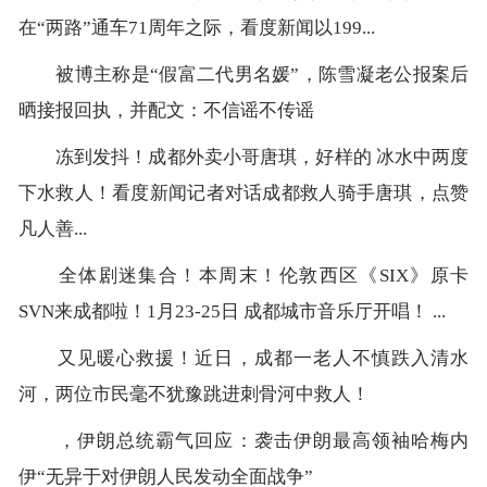
在“两路”通车71周年之际，看度新闻以199...
被博主称是“假富二代男名媛”，陈雪凝老公报案后
晒接报回执，并配文：不信谣不传谣
冻到发抖！成都外卖小哥唐琪，好样的 冰水中两度
下水救人！看度新闻记者对话成都救人骑手唐琪，点赞
凡人善...
全体剧迷集合！本周末！伦敦西区《SIX》原卡
SVN来成都啦！1月23-25日 成都城市音乐厅开唱！ ...
又见暖心救援！近日，成都一老人不慎跌入清水
河，两位市民毫不犹豫跳进刺骨河中救人！
，伊朗总统霸气回应：袭击伊朗最高领袖哈梅内
伊“无异于对伊朗人民发动全面战争”